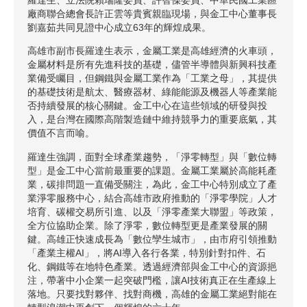
廠商聯合總會長許正雲等貴賓親臨現場，與金工中心董事長
劉嘉茹共同見證中心成立63年的輝煌成果。
高雄市副市長羅達生表示，金屬工業是高雄經濟的火車頭，
金屬材料是所有先進科技的基礎，儘管半導體與新興科技產
業備受矚目，但鋼鐵與金屬工業作為「工業之母」，其提供
的基礎技術是航太、醫療器材、綠能能源及機器人等產業能
否持續發展的核心關鍵。金工中心在這些領域的研發與投
入，是台灣在國際高階製造鏈中維持競爭力的重要底氣，其
價值不言而喻。
羅達生強調，面對全球產業趨勢，「淨零轉型」與「數位轉
型」是金工中心當前最重要的課題。金屬工業屬於高能耗產
業，碳排問題一直備受關注，為此，金工中心特別成立了產
業淨零服務中心，結合高雄市政府推動的「淨零學院」人才
培育、碳權交易所引進、以及「淨零產業大聯盟」等政策，
全方位協助企業。除了淨零，數位轉型更是產業發展的關
鍵。高雄正快速成長為「數位孿生城市」，由市府引領推動
「產業主權AI」，將AI導入各行各業，特別針對扣件、石
化、鋼鐵等在地特色產業。透過經濟部與金工中心的資源挹
注，帶著中小企業一起突破門檻，讓AI技術真正在生產線上
落地。只要找對夥伴、找對商機，高雄的金屬工業絕對能在