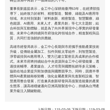
轉型浪潮中再創下一個輝煌的六十年。
董事長劉嘉茹表示，金工中心深耕南臺灣63年，在經濟部指
導下，始終致力於材料、精密製造、醫療、綠能及AI應用等
領域。本次特別策劃「材料創新、精密製造、智慧醫療、綠
色能源、AI應用、未來人才、產業共創」等七大主題館，結
合科技與互動體驗，就是為了向外界展現中心厚實的研發量
能。未來中心將持續與市府強化跨領域合作，精進製程與品
質，共同打造強韌的供應鏈。
高雄市經發局表示，金工中心長期與市府攜手推動產業技術
升級，從傳統金屬加工、扣件與航太零組件，到智慧製造、
淨零碳排與AI應用導入，雙方已建立緊密且具成果的合作模
式。未來市府將持續結合中央資源與金工中心研發能量，透
過技術輔導、產業媒合、人才培育與國際拓銷等多元策略，
協助在地企業提升附加價值與國際競爭力。同時，因應半導
體與AI產業鏈南移契機，強化金屬產業與先進製程設備、智
慧應用整合發展，打造兼具創新研發與高值製造能量的產業
生態系，讓高雄穩健邁向亞洲高階製造中心，持續為台灣產
業升級注入關鍵動能。
上版日期：115-03-05 下版日期：119-03-05