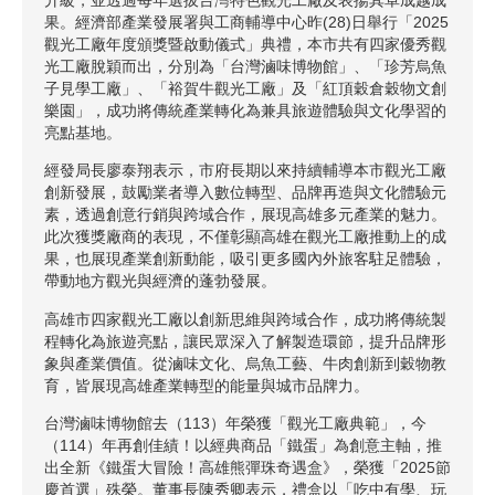
果。經濟部產業發展署與工商輔導中心昨(28)日舉行「2025
觀光工廠年度頒獎暨啟動儀式」典禮，本市共有四家優秀觀
光工廠脫穎而出，分別為「台灣滷味博物館」、「珍芳烏魚
子見學工廠」、「裕賀牛觀光工廠」及「紅頂穀倉穀物文創
樂園」，成功將傳統產業轉化為兼具旅遊體驗與文化學習的
亮點基地。
經發局長廖泰翔表示，市府長期以來持續輔導本市觀光工廠
創新發展，鼓勵業者導入數位轉型、品牌再造與文化體驗元
素，透過創意行銷與跨域合作，展現高雄多元產業的魅力。
此次獲獎廠商的表現，不僅彰顯高雄在觀光工廠推動上的成
果，也展現產業創新動能，吸引更多國內外旅客駐足體驗，
帶動地方觀光與經濟的蓬勃發展。
高雄市四家觀光工廠以創新思維與跨域合作，成功將傳統製
程轉化為旅遊亮點，讓民眾深入了解製造環節，提升品牌形
象與產業價值。從滷味文化、烏魚工藝、牛肉創新到穀物教
育，皆展現高雄產業轉型的能量與城市品牌力。
台灣滷味博物館去（113）年榮獲「觀光工廠典範」，今
（114）年再創佳績！以經典商品「鐵蛋」為創意主軸，推
出全新《鐵蛋大冒險！高雄熊彈珠奇遇盒》，榮獲「2025節
慶首選」殊榮。董事長陳秀卿表示，禮盒以「吃中有學、玩