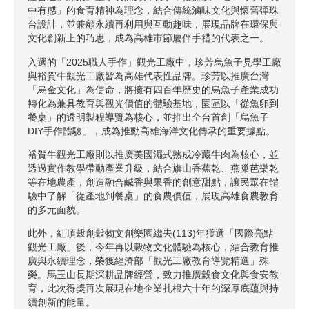
中有感」的食育精神為理念，結合傳統滷味文化與懷舊彈珠
台設計，並兼顧永續再利用與互動趣味，展現品牌在環保與
文化創新上的巧思，成為高雄市節慶伴手禮的代表之一。
入選的「2025職人手作」觀光工廠中，珍芳烏魚子見學工廠
與裕賀牛觀光工廠皆為高雄代表性品牌。珍芳以推廣台灣
「烏金文化」為使命，將擁有四百年歷史的烏魚子產業成功
轉化為兼具教育與觀光價值的體驗基地，園區以「從魚卵到
餐桌」的透明製程導覽為核心，並推出全台首創「烏魚子
DIY手作體驗」，成為推動高雄海洋文化傳承的重要據點。
裕賀牛觀光工廠則以推廣美國濕式熟成冷藏牛肉為核心，並
透過實作教學帶動產業升級，結合旗山香蕉乾、燕巢芭樂乾
等在地農產，創造融合鹹香與果香的創意甜點，讓民眾在體
驗中了解「從產地到餐桌」的食農價值，展現高雄食農教育
的多元面貌。
此外，紅頂穀創穀物文創樂園繼去(113)年獲選「國際亮點
觀光工廠」後，今年再以穀物文化體驗為核心，結合教育推
廣與永續理念，榮獲經濟部「觀光工廠教育導覽精選」殊
榮。馬玉山長期深耕品牌經營，致力推廣穀食文化與食安教
育，此次得獎再次展現在地企業扎根六十年的深厚底蘊與持
續創新的能量。