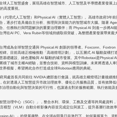
與此次全球人工智慧盛會，展現高雄在智慧城市、人工智慧及半導體產業發展上的
果的高度重視。
AI（代理式人工智慧）和Physical AI（實體人工智慧）。高雄市政府3年
逐步打造具備自主分析、推理與決策能力的智慧城市大腦。隨著 Agenti
任務執行與問題解決的重要治理夥伴；而 Physical AI 則進一步將
在AI PC、Vera Rubin等領域持續取得突破，為整體產業發展帶
球智慧交通與 Physical AI 創新的領導者。Foxconn、Foxtron
程碑。目前高雄正積極推動「高雄燈塔計劃」，以五層式 AI 驅動架構打
建設、綠色運輸與 AI 驅動的城市發展。其中Robotaxi是Physica
劃合作，累積了城市主權AI經驗，並整合技術、資料與模型訓練。未來將透過
實世界模擬，希望將此合作打造成全球Robotaxi應用的典範。
府局處首長共同前往 NVIDIA 總部進行會議，就高雄主權燈塔計畫後續
，在於透過人工智慧提升市政治理效率、優化公共服務品質，並有效降低
大幅提升城市治理自動化與智慧決策的可行性，也讓過去對於服務範圍、執行效
智慧治理中心（SGC）」，整合水利、環保、工務及交通等跨局處資料
視覺語言模型（VLM）自動分析影像內容並完成定位與派工，提升基層行政效
reign AI）」的發展趨勢。在全球AI競爭日益激烈下，如何掌握算力