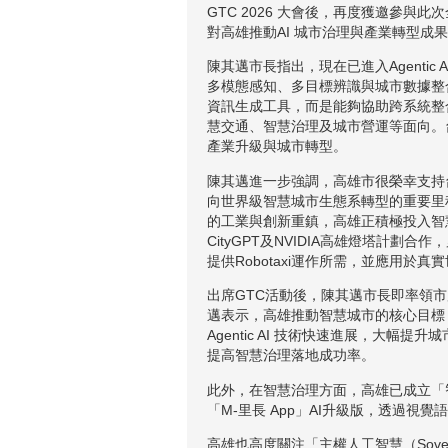
GTC 2026 大會後，再度獲邀參
對高雄推動AI 城市治理與產業轉型成
陳其邁市長指出，現在已進入Agentic 
多模態感知、多目標辨識與城市數據整合，
資訊生成工具，而是能夠協助跨系統整合、
慧交通、智慧治理及城市營運等面向。台灣
產業升級與城市轉型。
陳其邁進一步強調，高雄市很榮幸支持台灣成為全
向世界級智慧城市生態系轉型的重要里
的工業與創新重鎮，高雄正積極投入智慧基礎
CityGPT及NVIDIA高雄燈塔計
提供Robotaxi運作所需，並應用於真
出席GTC活動後，陳其邁市長即率領市
邁表示，高雄推動智慧城市的核心目標
Agentic AI 技術快速進展，
提高智慧治理落地成功率。
此外，在智慧治理方面，高雄已成立「
「M-里長 App」AI升級版，透過
高雄也高度關注「主權人工智慧（Sove