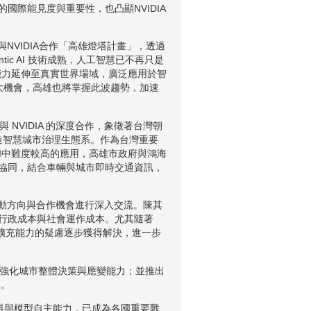
國際能見度與重要性，也凸顯NVIDIA
前與NVIDIA合作「高雄燈塔計畫」，透過
c AI 技術成熟，人工智慧已不再只是
AI能力延伸至真實世界場域，廣泛應用於智
來龐大機會，高雄也將掌握此波趨勢，加速
 與 NVIDIA 的深度合作，象徵著台灣朝
造智慧城市治理生態系。作為台灣重要
l AI中難度較高的應用，高雄市政府與鴻海
人車協同，結合車輛與城市即時交通資訊，
推動方向與合作機會進行深入交流。陳其
行政成本與社會運作成本。尤其隨著
能及擴充能力的疑慮逐步獲得解決，進一步
，強化城市整體決策與應變能力；並推出
率。
、資料與模型自主能力，已成為各國重要戰