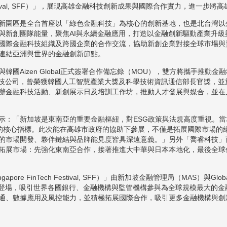
ch Festival, SFF）」，展現高雄金融科技創新成果與國際合作實力，進
新園區是全台首座以「綠色金融科技」為核心的創新基地，也是北台灣以
與新創團隊能量，聚焦AI與永續金融應用，打造以金融創新驅動產業升級
國際金融科技組織及跨國企業的合作交流，協助新創企業對接全球市場與
連結亞洲與世界的金融創新節點。
國Aizen Global正式簽署合作備忘錄（MOU），雙方將攜手推動金融
融科技公司，曾榮獲韓國人工智慧產業大獎及科學技術資訊通信部長官獎，
辦金融科技活動、新創展示日及培訓工作坊，推動人才發展與媒合，並在
示：「新加坡是東南亞的重要金融樞紐，對ESG政策與法規高度重視。
管理的核心指標。此次能在高雄市政府的協助下參展，不僅是拓展國際市場
的市場開發、夥伴鏈結與品牌能見度皆具深遠意義。」另外「喬睿科技」
拓展市場：先強化東南亞合作，接著推進大中華與日本本地化，最後全球
FinTech Festival, SFF）」由新加坡金融管理局（MAS）與Global Fina
4日盛大登場，吸引世界各國銀行、金融機構與監管機構參與為全球規模最大的
通、數據應用及風控能力，並積極拓展國際合作，吸引更多金融機構與創